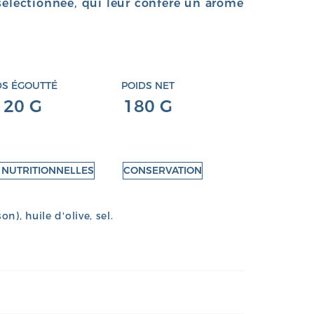
sélectionnée, qui leur confère un arôme
DS ÉGOUTTÉ
POIDS NET
120 G
180 G
 NUTRITIONNELLES
CONSERVATION
), huile d'olive, sel.