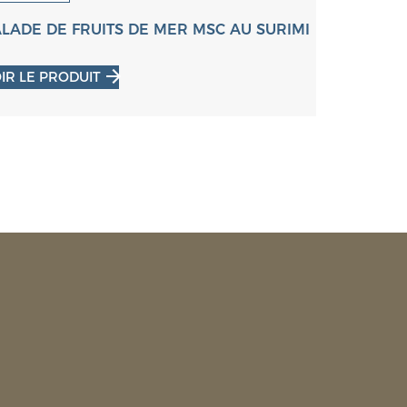
SALADE 
LADE DE FRUITS DE MER MSC AU SURIMI
VOIR LE P
IR LE PRODUIT