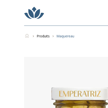
Skip
to
main
content
Produits
Maquereau