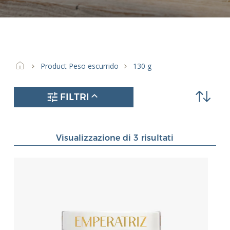
212 ml
(25)
314 ml
(4)
370 ml
(10)
40 ml
(1)
450 ml
(3)
Product Peso escurrido
130 g
RR-125 ml
(4)
FILTRI
Visualizzazione di 3 risultati