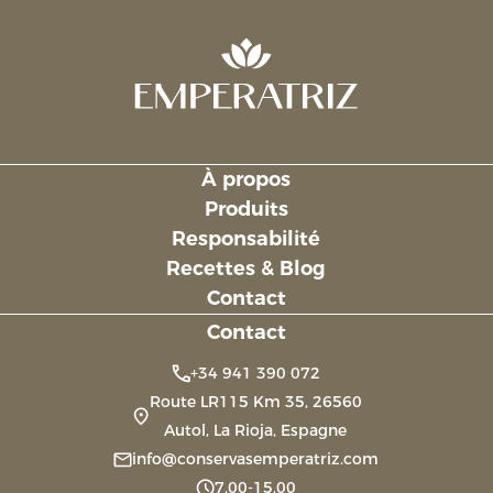
À propos
Links
Produits
Responsabilité
Recettes & Blog
Contact
Contact
+34 941 390 072
Route LR115 Km 35, 26560
Autol, La Rioja, Espagne
info@conservasemperatriz.com
7.00-15.00